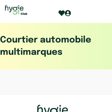
Aller
au
contenu
Courtier automobile
multimarques