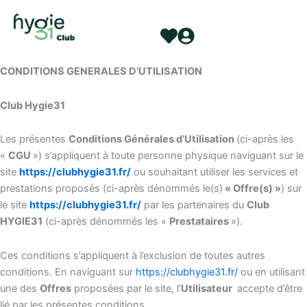
Aller
au
contenu
CONDITIONS GENERALES D’UTILISATION
Club Hygie31
Les présentes
Conditions Générales d’Utilisation
(ci-après les
«
CGU
») s’appliquent à toute personne physique naviguant sur le
site
https://clubhygie31.fr/
ou souhaitant utiliser les services et
prestations proposés (ci-après dénommés le(s)
« Offre(s) »
) sur
le site
https://clubhygie31.fr/
par les partenaires du
Club
HYGIE31
(ci-après dénommés les «
Prestataires
»).
Ces conditions s’appliquent à l’exclusion de toutes autres
conditions. En naviguant sur
https://clubhygie31.fr/
ou en utilisant
une des
Offres
proposées par le site, l’
Utilisateur
accepte d’être
lié par les présentes conditions.