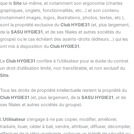
que le
Site
lui-même, et notamment son ergonomie (chartes
graphiques, onglets, fonctionnalités, etc…) et son contenu
(notamment images, logos, illustrations, photos, textes, etc.),
sont la propriété exclusive du
Club HYGIE31
(et, plus largement,
de la
SASU HYGIE31
, et de ses filiales et autres sociétés du
groupe) ou le cas échéant des ayants-droits (éditeurs…) qui les
ont mis à disposition du
Club HYGIE31
.
Le
Club HYGIE31
confère à l’Utilisateur pour la durée du contrat
un droit d’utilisation limité, non transférable, et non exclusif du
Site
.
Tous les droits de propriété intellectuelle restent la propriété du
Club HYGIE31
(et, plus largement, de la
SASU HYGIE31
, et de
ses filiales et autres sociétés du groupe).
L’
Utilisateur
s’engage à ne pas copier, modifier, améliorer,
traduire, louer, céder à bail, vendre, attribuer, diffuser, décompiler,
effectuer de la rétro-ingénierie, octroyer un intérêt de sécurité ou