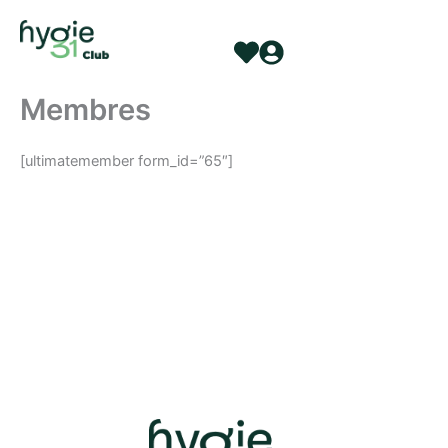
Aller
au
contenu
Membres
[ultimatemember form_id=”65″]