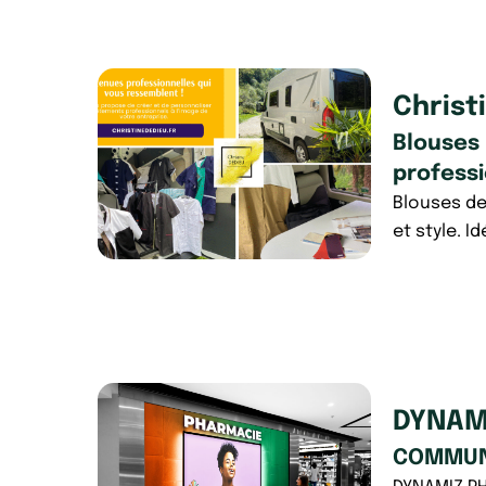
Christ
Blouses
profess
Blouses de 
et style. I
DYNAM
COMMUNI