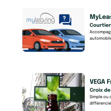
MyLea
Courtie
Accompagne
automobil
VEGA F
Croix d
Simple ou d
différenci