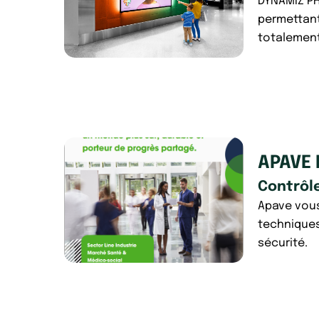
DYNAMIZ PH
permettant
totalement
APAVE 
Contrôl
Apave vous
techniques
sécurité.