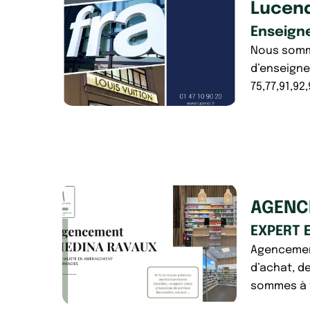
Lucend
Enseign
Nous somme
d’enseigne
75,77,91,92
AGENC
EXPERT 
Agencement
d’achat, d
sommes à v