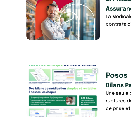
Assuran
La Médicale
contrats d
Posos
Bilans P
Une seule p
ruptures d
de prise et