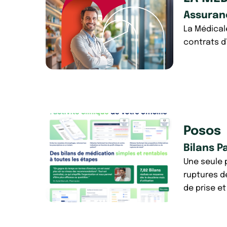
Assuran
La Médicale
contrats d
Posos
Bilans P
Une seule p
ruptures d
de prise et