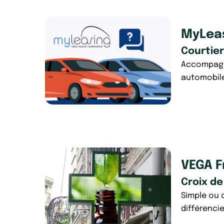
MyLea
Courtie
Accompagne
automobil
VEGA F
Croix d
Simple ou d
différenci