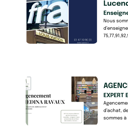
Lucend
Enseign
Nous somme
d’enseigne
75,77,91,92
AGENC
EXPERT 
Agencement
d’achat, d
sommes à v