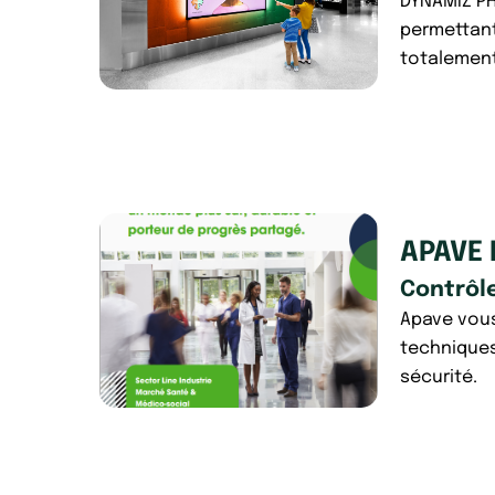
DYNAMIZ PH
permettant
totalement
APAVE 
Contrôl
Apave vous
techniques
sécurité.