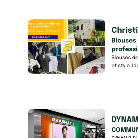
Christ
Blouses
profess
Blouses de 
et style. I
DYNAM
COMMUNI